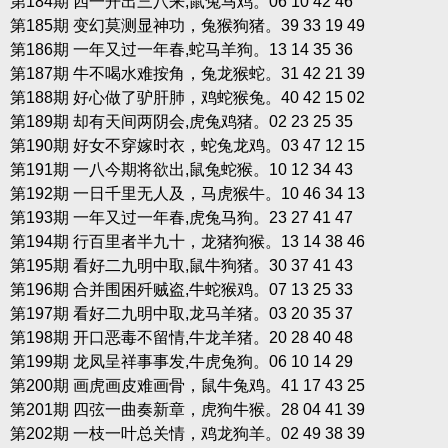
第184期 四一开出三八来,鼠兔马鸡。06 10 42 46
第185期 变幻莫测显神功，兔猴狗猪。39 33 19 49
第186期 一年又过一年春,蛇马羊狗。13 14 35 36
第187期 牛不喝水难按角，兔龙猴蛇。31 42 21 39
第188期 好心做了驴肝肺，鸡蛇猴兔。40 42 15 02
第189期 却有天间两阴会,虎兔鸡猪。02 23 25 35
第190期 好女不穿嫁时衣，蛇兔龙鸡。03 47 12 15
第191期 一八今期将欲出,鼠兔蛇猴。10 12 34 43
第192期 一日千里无人及，马虎猴牛。10 46 34 13
第193期 一年又过一年春,虎兔马狗。23 27 41 47
第194期 行百里者半九十，龙猪狗猴。13 14 38 46
第195期 看好二九明中取,鼠牛狗猪。30 37 41 43
第196期 合并围困歼贼盗,牛蛇猴鸡。07 13 25 33
第197期 看好二九明中取,龙马羊猪。03 20 35 37
第198期 开口恶毒不留情,牛龙羊猪。20 28 40 48
第199期 龙凤呈祥事事发,牛虎兔狗。06 10 14 29
第200期 画虎画皮难画骨，鼠牛兔鸡。41 17 43 25
第201期 四弦一曲奏新章，虎狗牛猴。28 04 41 39
第202期 一枝一叶总关情，鸡龙狗羊。02 49 38 39