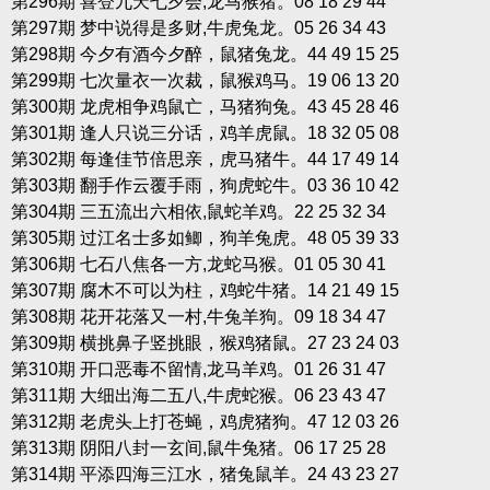
第296期 喜登九天七夕会,龙马猴猪。08 18 29 44
第297期 梦中说得是多财,牛虎兔龙。05 26 34 43
第298期 今夕有酒今夕醉，鼠猪兔龙。44 49 15 25
第299期 七次量衣一次裁，鼠猴鸡马。19 06 13 20
第300期 龙虎相争鸡鼠亡，马猪狗兔。43 45 28 46
第301期 逢人只说三分话，鸡羊虎鼠。18 32 05 08
第302期 每逢佳节倍思亲，虎马猪牛。44 17 49 14
第303期 翻手作云覆手雨，狗虎蛇牛。03 36 10 42
第304期 三五流出六相依,鼠蛇羊鸡。22 25 32 34
第305期 过江名士多如鲫，狗羊兔虎。48 05 39 33
第306期 七石八焦各一方,龙蛇马猴。01 05 30 41
第307期 腐木不可以为柱，鸡蛇牛猪。14 21 49 15
第308期 花开花落又一村,牛兔羊狗。09 18 34 47
第309期 横挑鼻子竖挑眼，猴鸡猪鼠。27 23 24 03
第310期 开口恶毒不留情,龙马羊鸡。01 26 31 47
第311期 大细出海二五八,牛虎蛇猴。06 23 43 47
第312期 老虎头上打苍蝇，鸡虎猪狗。47 12 03 26
第313期 阴阳八封一玄间,鼠牛兔猪。06 17 25 28
第314期 平添四海三江水，猪兔鼠羊。24 43 23 27