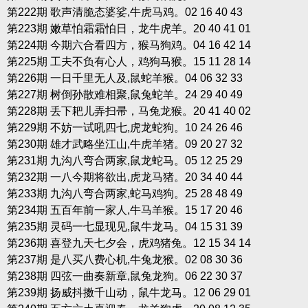
第222期 歌声清脆态婆娑,牛虎马鸡。02 16 40 43
第223期 嫩草怕霜霜怕日，龙牛虎羊。20 40 41 01
第224期 今期六合看四方，猴马狗鸡。04 16 42 14
第225期 工夫不负有心人，鸡狗马猴。15 11 28 14
第226期 一日千里无人及,鼠蛇羊猴。04 06 32 33
第227期 树倒孙散难相聚,鼠兔蛇羊。24 29 40 49
第228期 丢下耙儿弄扫帚，马兔龙猴。20 41 40 02
第229期 不妨一试吼四七,虎龙蛇狗。10 24 26 46
第230期 雄才武略坐江山,牛虎羊猪。09 20 27 32
第231期 九沟八弯合两家,鼠龙蛇马。05 12 25 29
第232期 一八今期将欲出,虎龙马猪。20 34 40 44
第233期 九沟八弯合两家,蛇马鸡狗。25 28 48 49
第234期 五百年前一家人,牛马羊猴。15 17 20 46
第235期 灵码一七显现见,鼠牛龙马。04 15 31 39
第236期 喜登九天七夕会，虎鸡猪兔。12 15 34 14
第237期 是八买八费心机,牛兔龙猴。02 08 30 36
第238期 四弦一曲奏新章,鼠兔龙狗。06 22 30 37
第239期 扬威抖擞千山动，鼠牛龙马。12 06 29 01