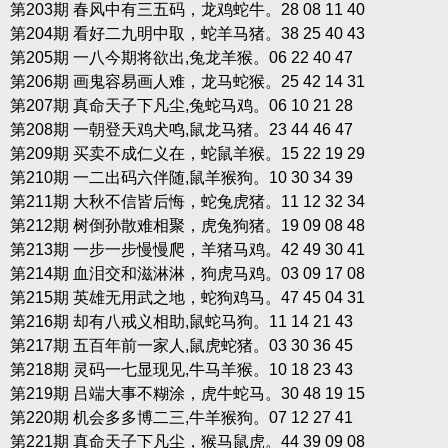
第203期 春风中有三五码，龙鸡蛇牛。28 08 11 40
第204期 看好二九明中取，蛇羊马猪。38 25 40 43
第205期 一八今期将欲出,兔龙羊猴。06 22 40 47
第206期 画鬼容易画人难，龙马蛇猴。25 42 14 31
第207期 真命天子下凡尘,兔蛇马鸡。06 10 21 28
第208期 一朝登天鸡犬鸣,鼠龙马猪。23 44 46 47
第209期 买卖不成仁义在，蛇鼠羊猴。15 22 19 29
第210期 一二出码六伴随,鼠羊猴狗。10 30 34 39
第211期 大秋不信皆后悔，蛇兔虎猪。11 12 32 34
第212期 树倒孙散难相聚，虎兔狗猪。19 09 08 48
第213期 一步一步慢慢爬，羊猪马鸡。42 49 30 41
第214期 血泪交和滋淋淋，狗虎马鸡。03 09 17 08
第215期 英雄无用武之地，蛇狗鸡马。47 45 04 31
第216期 却有八戒义相助,鼠蛇马狗。11 14 21 43
第217期 五百年前一家人,鼠虎蛇猪。03 30 36 45
第218期 灵码一七显现见,牛马羊猴。10 18 23 43
第219期 吕端大事不糊涂，虎牛蛇马。30 48 19 15
第220期 机会多多博二三,牛羊猴狗。07 12 27 41
第221期 真命天子下凡尘，猴马鼠虎。44 39 09 08