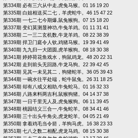
第334期 必有三六从中走,虎兔马猴。01 16 19 20
第335期 白姐相送买二七，羊虎蛇牛。46 15 47 22
第336期 一七二七今期爆,鼠兔猴狗。07 15 18 20
第337期 变幻莫测显神功,牛兔羊鸡。01 11 31 41
第338期 二一三二玄机数,牛龙羊鸡。08 22 38 39
第339期 捍卫门庭令人钦,鸡猪马猴。19 39 41 49
第340期 九九归一大团圆,虎羊猴狗。08 18 30 38
第341期 婷婷荷花鱼戏水，狗鼠鸡龙。48 20 22 31
第342期 走到前头无回路,牛龙马狗。22 39 42 45
第343期 见其一未见其二，狗猪蛇羊。36 05 39 43
第344期 一碗水往平处端，蛇牛鼠兔。26 31 18 25
第345期 却有八戒义相助,牛兔蛇马。01 16 32 33
第346期 八路来料两吉利,鼠猴狗猪。04 14 37 38
第347期 一日千里无人及,虎兔猴狗。06 11 39 45
第348期 桃园结义三合一,牛兔蛇羊。08 34 41 46
第349期 三十出头牛角尖,虎龙蛇羊。04 05 21 49
第350期 拿着鸡毛当令箭，羊狗马虎。16 38 23 33
第351期 七八之数二相配,虎龙马鸡。08 15 30 38