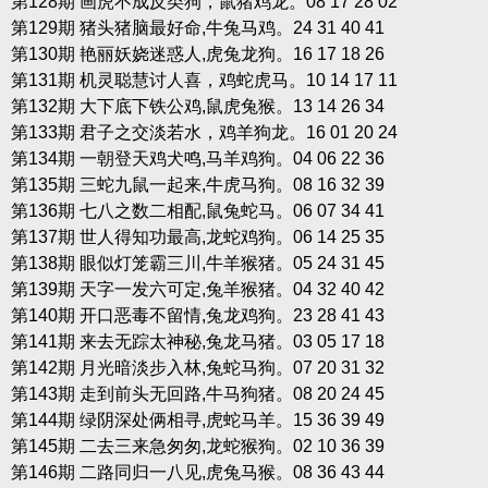
第128期 画虎不成反类狗，鼠猪鸡龙。08 17 28 02
第129期 猪头猪脑最好命,牛兔马鸡。24 31 40 41
第130期 艳丽妖娆迷惑人,虎兔龙狗。16 17 18 26
第131期 机灵聪慧讨人喜，鸡蛇虎马。10 14 17 11
第132期 大下底下铁公鸡,鼠虎兔猴。13 14 26 34
第133期 君子之交淡若水，鸡羊狗龙。16 01 20 24
第134期 一朝登天鸡犬鸣,马羊鸡狗。04 06 22 36
第135期 三蛇九鼠一起来,牛虎马狗。08 16 32 39
第136期 七八之数二相配,鼠兔蛇马。06 07 34 41
第137期 世人得知功最高,龙蛇鸡狗。06 14 25 35
第138期 眼似灯笼霸三川,牛羊猴猪。05 24 31 45
第139期 天字一发六可定,兔羊猴猪。04 32 40 42
第140期 开口恶毒不留情,兔龙鸡狗。23 28 41 43
第141期 来去无踪太神秘,兔龙马猪。03 05 17 18
第142期 月光暗淡步入林,兔蛇马狗。07 20 31 32
第143期 走到前头无回路,牛马狗猪。08 20 24 45
第144期 绿阴深处俩相寻,虎蛇马羊。15 36 39 49
第145期 二去三来急匆匆,龙蛇猴狗。02 10 36 39
第146期 二路同归一八见,虎兔马猴。08 36 43 44