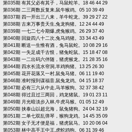
第035期 有其父必有其子，马鼠蛇羊。18 46 44 29
第036期 二三两数反复来,鼠牛猴鸡。05 10 39 49
第037期 四一开出三八来，羊牛蛇龙。39 29 27 22
第038期 古来万事贵天生,兔龙狗猪。12 24 44 49
第039期 一七二七今期爆,虎兔猴鸡。26 29 37 40
第040期 回旋四八十二次,兔马鸡猪。33 34 43 49
第041期 断送一生惟有酒，兔马鼠蛇。10 08 29 16
第042期 一失足成千古恨，猪兔蛇鼠。15 18 47 08
第043期 一二出码六伴随，猪虎猴龙。21 28 35 16
第044期 四水长流水帘洞,羊鸡狗猪。13 25 26 30
第045期 花开花落又一村,鼠兔马猪。06 11 19 40
第046期 准时报到谋福音,鼠兔龙鸡。04 15 18 37
第047期 必有三六从中走,马羊猴狗。32 37 38 42
第048期 得过且过三两回，鸡龙猪鼠。19 01 23 11
第049期 月光暗淡步入林,牛虎马猴。01 05 12 49
第050期 挟泰山以超北海，鼠兔猪狗。24 04 32 19
第051期 二单七双乱弹琴，猴狗龙鸡。14 45 35 09
第052期 女子无才便是福，猪虎鼠马。10 20 06 04
第053期 林中高手王中王,虎蛇鸡狗。06 31 39 46