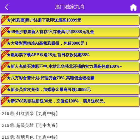
澳门独家九肖
★[49彩票]用户注册下载即送最高19999元
★49金沙彩票新人首存/六存最高可得8888元礼金
★大發彩票精准AI高频彩跟投，包赔3000元！
★凰彩票下载APP即送28元,首日存款优惠38%
★新人充值买澳彩不中,本站比华强北还强的实力最高包赔100%~
★八万彩合营计划-代理佣金70%,高额佣金轻松赚
★新会员首次充值，加赠彩金最高可领10888元
★新6768彩票注册送30元，充值送100%，满月送88元。
219期: 灯红酒绿【九肖中特】
219期: 超级英雄【连中九肖】
219期: 荷塘月色【九肖中特】