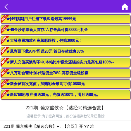
★[49彩票]用户注册下载即送最高19999元
★49金沙彩票新人首存/六存最高可得8888元礼金
★大發彩票精准AI高频彩跟投，包赔3000元！
★凰彩票下载APP即送28元,首日存款优惠38%
★新人充值买澳彩不中,本站比华强北还强的实力最高包赔100%~
★八万彩合营计划-代理佣金70%,高额佣金轻松赚
★新会员首次充值，加赠彩金最高可领10888元
★新6768彩票注册送30元，充值送100%，满月送88元。
221期: 葡京赌侠☆【赌经㊣精选合数】
温馨提示:为了提高网速，部分连错期数记录已删除
221期 葡京赌侠【精选合数】+ : 【合双】开 ?? 准