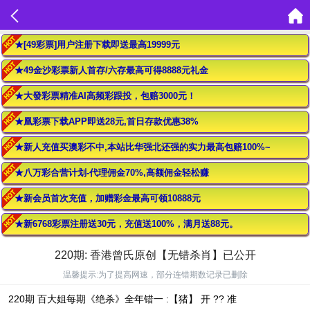
★[49彩票]用户注册下载即送最高19999元
★49金沙彩票新人首存/六存最高可得8888元礼金
★大發彩票精准AI高频彩跟投，包赔3000元！
★凰彩票下载APP即送28元,首日存款优惠38%
★新人充值买澳彩不中,本站比华强北还强的实力最高包赔100%~
★八万彩合营计划-代理佣金70%,高额佣金轻松赚
★新会员首次充值，加赠彩金最高可领10888元
★新6768彩票注册送30元，充值送100%，满月送88元。
220期: 香港曾氏原创【无错杀肖】已公开
温馨提示:为了提高网速，部分连错期数记录已删除
220期 百大姐每期《绝杀》全年错一 :【猪】 开 ?? 准