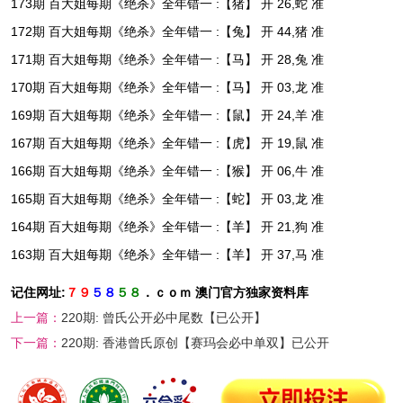
173期 百大姐每期《绝杀》全年错一 :【猪】 开 26,蛇 准
172期 百大姐每期《绝杀》全年错一 :【兔】 开 44,猪 准
171期 百大姐每期《绝杀》全年错一 :【马】 开 28,兔 准
170期 百大姐每期《绝杀》全年错一 :【马】 开 03,龙 准
169期 百大姐每期《绝杀》全年错一 :【鼠】 开 24,羊 准
167期 百大姐每期《绝杀》全年错一 :【虎】 开 19,鼠 准
166期 百大姐每期《绝杀》全年错一 :【猴】 开 06,牛 准
165期 百大姐每期《绝杀》全年错一 :【蛇】 开 03,龙 准
164期 百大姐每期《绝杀》全年错一 :【羊】 开 21,狗 准
163期 百大姐每期《绝杀》全年错一 :【羊】 开 37,马 准
记住网址:
７９
５８
５８
．ｃｏｍ 澳门官方独家资料库
上一篇：
220期: 曾氏公开必中尾数【已公开】
下一篇：
220期: 香港曾氏原创【赛玛会必中单双】已公开